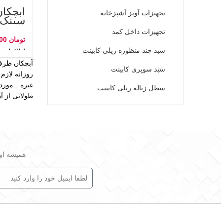
آبچکا
تجهیزات آویز آشپزخانه
سینک 
تجهیزات داخل کمد
تومان
سبد چند منظوره ریلی کابینت
اطلاعات ب
آبچکان ظرفش
سبد سوپری کابینت
روزانه لازم
غیره…
مورد 
سطل زباله ریلی کابینت
طولانی از آ
همیشه اول