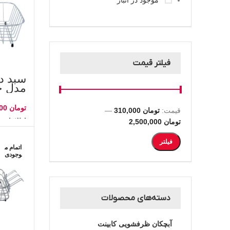
موجود در انبار
فیلتر قیمت
سبد د
مدل ج
تومان
قیمت:
تومان 310,000
—
اطلاعات ب
تومان 2,500,000
فیلتر
اتمام م
وجودی
دسته‌های محصولات
آبچکان ظرفشویی کابینت