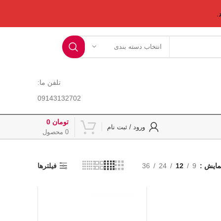
انتخاب دسته بندی
تلفن ما:
09143132702
تومان
0
ورود / ثبت نام
0
محصول
مایش
9
12
24
36
فیلترها