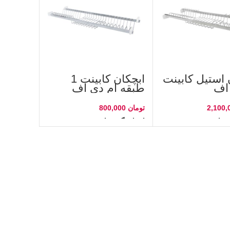
 استیل کابینت
آبچکان کابینت 1
اف
طبقه ام دی اف
تومان
ه‌ها
انتخاب گزینه‌ها