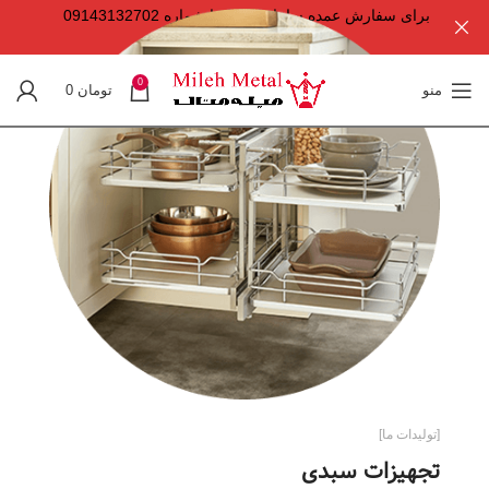
برای سفارش عمده ساعات کاری با شماره 09143132702
تماس حاصل فرمایید.
0
منو
تومان
0
[تولیدات ما]
تجهیزات سبدی