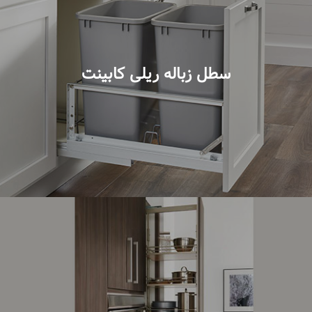
سطل زباله ریلی کابینت