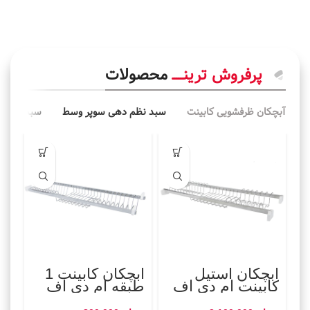
پرفروش ترینـــــ
محصولات
آبچکان ظرفشویی کابینت
سبد نظم دهی سوپر وسط
سبد نظم د
اتما
جو
آبچکان استیل
آبچکان کابینت 1
آب
کابینت ام دی اف
طبقه ام دی اف
بغ
طب