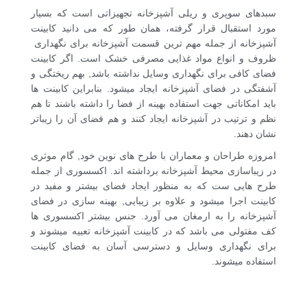
سبدهای سوپری و ریلی آشپزخانه تجهیزاتی است که بسیار
مورد استقبال قرار گرفته، همان طور که می دانید کابینت
آشپزخانه از جمله مهم ترین قسمت آشپزخانه برای نگهداری
ظروف و انواع مواد غذایی مصرفی خشک است. اگر کابینت
فضای کافی برای نگهداری وسایل نداشته باشد, بهم ریختگی و
آشفتگی در فضای آشپزخانه ایجاد میشود. بنابراین کابینت ها
باید امکاناتی جهت استفاده بهینه از فضا را داشته باشند تا هم
نظم و ترتیب در آشپزخانه ایجاد کنند و هم فضای آن را زیباتر
نشان دهند.
امروزه طراحان و معماران با طرح های نوین خود, گام موثری
در زیباسازی محیط آشپزخانه برداشته اند. اکسسوری از جمله
طرح هایی ست که به منظور ایجاد فضای بیشتر و مفید در
کابینت اجرا میشود و علاوه بر زیبایی, بهینه سازی در فضای
آشپزخانه را به ارمغان می آورد. جنس بیشتر اکسسوری ها
کف مفتولی می باشد که در کابینت آشپزخانه تعبیه میشوند و
برای نگهداری وسایل و دسترسی آسان به فضای کابینت
استفاده میشوند.