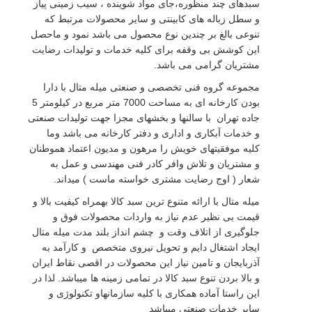
سبدهای چند منظوره،جای مواد شوینده ، سیب زمینی پیاز
و سطل زباله های کابینتی و سایر محصولات مرتبط که
تنوعی بالغ بر چندین نوع محصول می باشد نمود و ماحصل
این کوشش بی وقفه برای کلیه خدمات و تولیدات رضایت
مشتریان گرامی می باشد.
مجموعه گروه فنی تخصصی و صنعتی میله متال با دارا
بودن کارخانه ای به مساحت 7000 متر مربع در کیلومتر 5
جاده تهران با سالنها و بخشهای مجزا جهت تولیدات صنعتی
و خدمات آبکاری و اداری و دفتر کارخانه می باشد وما
کلیه موفقیتهای خویش را مرهون و مدیون اعتماد هموطنان
و مشتریان و تلاش وافر کادر فنی مهندسی و عمل به
شعار ( اوج رضایت مشتری خواسته ماست ) میداند.
میله متال با ارائه متنوع ترین سبد کالا بهمراه کیفیت بالا و
قیمت بی نظیر عدم نیاز به واردات محصولات فوق و
جلوگیری از اتلاف وقت و چشم انداز بلند مدت میله متال
ایجاد اشتغال دایم و تحویل نیروی متخصص و کارآمد به
آذربایجان و تامین نیاز این محصولات در اقصی نقاط ایران
و بالا بردن تنوع سبد کالا در تمامی زمینه ها میباشد. لذا در
این راستا آماده همکاری با کلیه سازمانهاو تکنولوژی و
سایر خدمات صنعتی میباشد