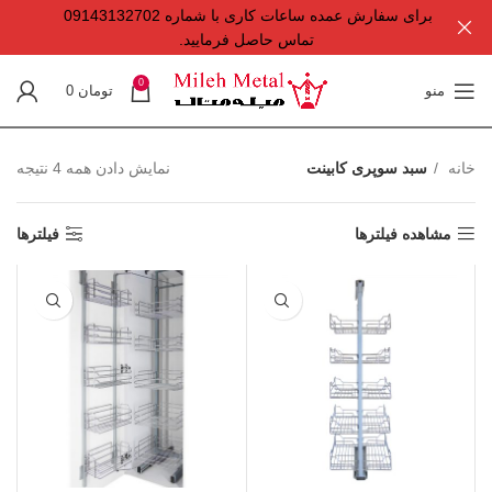
برای سفارش عمده ساعات کاری با شماره 09143132702
تماس حاصل فرمایید.
0
منو
تومان
0
خانه
سبد سوپری کابینت
نمایش دادن همه 4 نتیجه
مشاهده فیلترها
فیلترها